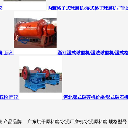
议
内蒙格子式球磨机/湿式格子球磨机/
面
粉
面议
浙江湿式球磨机/湿法球磨机/湿式
石粉
面议
河北鄂式破碎机价格/鄂式破石机
段
产品品牌：
广东烘干原料磨/水泥厂磨机/水泥原料磨
规格型号