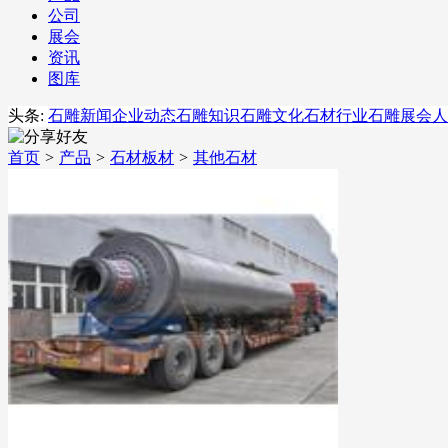
公司
展会
资讯
图库
头条:
石雕新闻
企业动态
石雕知识
石雕文化
石材行业
石雕展会
人
首页
>
产品
>
石材板材
>
其他石材