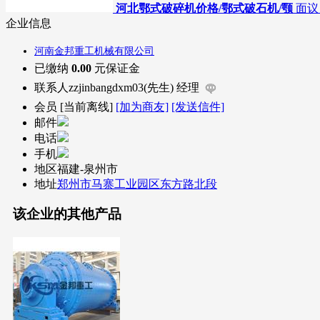
河北鄂式破碎机价格/鄂式破石机/颚
面议
企业信息
河南金邦重工机械有限公司
已缴纳
0.00
元保证金
联系人
zzjinbangdxm03(先生) 经理
会员
[
当前离线
]
[加为商友]
[发送信件]
邮件
电话
手机
地区
福建-泉州市
地址
郑州市马寨工业园区东方路北段
该企业的其他产品