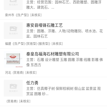
主营：经营范围：园林石艺、西欧雕塑、圆雕浮
雕大、建筑石、...
泉州市 ([生产型]) [未核实]
惠安县嚎锋石雕工艺
主营：圆雕、浮雕、人物/动物雕刻、喷水池、花
盆、园林石艺
福建 ([生产型]-[贸易型]-[服务型]) [未核实]
秦皇岛福海石材雕塑有限公司
主营：石雕 设计雕塑 玉雕 圆雕 浮雕 线雕 影雕 佛
像 东西方
河北 (贸易商) [未核实]
任力勇
主营：仿真椰子树 保鲜棕榈树 假山盆 盆景盆 观
赏盆 圆雕 砂...
(贸易商) [未核实]