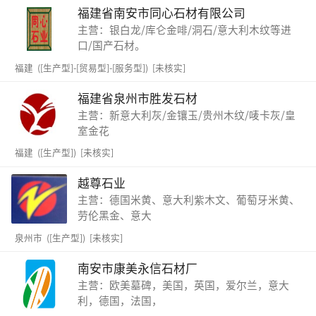
福建省南安市同心石材有限公司
主营：银白龙/库仑金啡/洞石/意大利木纹等进
口/国产石材。
福建 ([生产型]-[贸易型]-[服务型]) [未核实]
福建省泉州市胜发石材
主营：新意大利灰/金镶玉/贵州木纹/唛卡灰/皇
室金花
福建 ([生产型]) [未核实]
越尊石业
主营：德国米黄、意大利紫木文、葡萄牙米黄、
劳伦黑金、意大
泉州市 ([生产型]) [未核实]
南安市康美永信石材厂
主营：欧美墓碑，美国，英国，爱尔兰，意大
利，德国，法国，