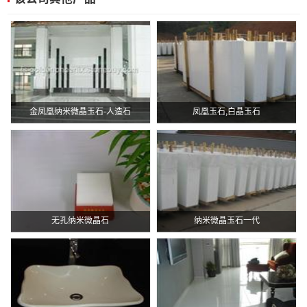
金凤凰纳米微晶玉石-人造石
凤凰玉石,白晶玉石
无孔纳米微晶石
纳米微晶玉石一代