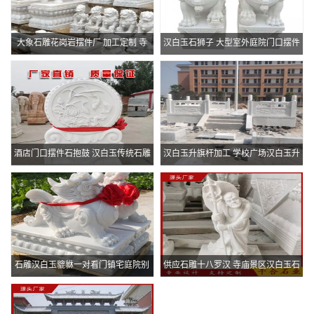
大象石雕花岗岩摆件厂 加工定制 寺
汉白玉石狮子 大型室外庭院门口摆件
庙景观门口石
公园石雕狮
酒店门口摆件石抱鼓 汉白玉传统石雕
汉白玉升旗杆加工 学校广场汉白玉升
抱鼓石定制
旗台定制
石雕汉白玉貔貅一对看门镇宅庭院别
供应石雕十八罗汉 寺庙景区汉白玉石
墅晚霞红商场
雕佛像 罗汉