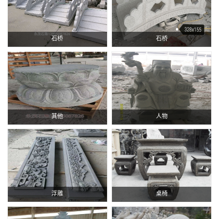
石桥
石桥
其他
人物
浮雕
桌椅