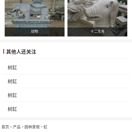
动物
十二生肖
其他人还关注
树缸
树缸
树缸
树缸
首页
>
产品
>
园林景观
>
缸